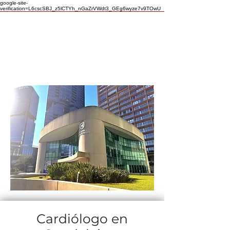
google-site-
verification=L6cscSBJ_z5lCTYh_nGaZrVWdt3_GEg6wyze7v9TOwU
Cardiólogo en