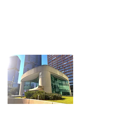
Dr. Sergio
Morett Rivera
Cardiólogo
Intervencio
nista
Cédula Profesional:
8393418
|
Cédula de Especialidad:
11078960
| Certificación: 3415