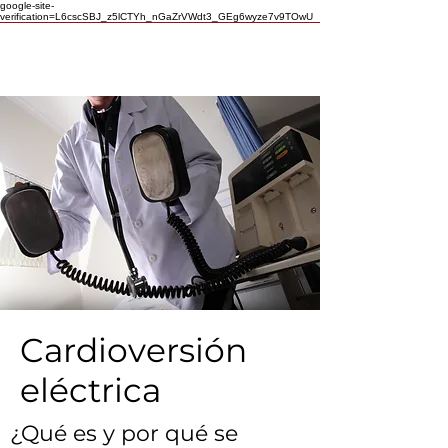
google-site-
verification=L6cscSBJ_z5lCTYh_nGaZrVWdt3_GEg6wyze7v9TOwU
Cardioversión
eléctrica
¿Qué es y por qué se