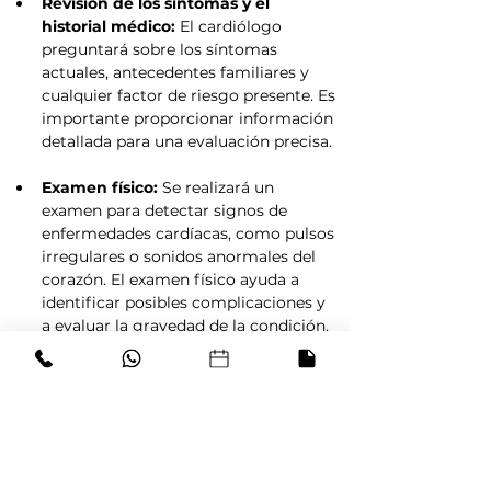
Revisión de los síntomas y el 
historial médico:
 El cardiólogo 
preguntará sobre los síntomas 
actuales, antecedentes familiares y 
cualquier factor de riesgo presente. Es 
importante proporcionar información 
detallada para una evaluación precisa.
Examen físico:
 Se realizará un 
examen para detectar signos de 
enfermedades cardíacas, como pulsos 
irregulares o sonidos anormales del 
corazón. El examen físico ayuda a 
identificar posibles complicaciones y 
a evaluar la gravedad de la condición.
Solicitar pruebas diagnósticas:
Según tus síntomas y factores de 
riesgo, el cardiólogo podrá ordenar 
pruebas como angiotomografía 
coronaria, resonancia magnética 
cardiovascular o ecocardiograma 