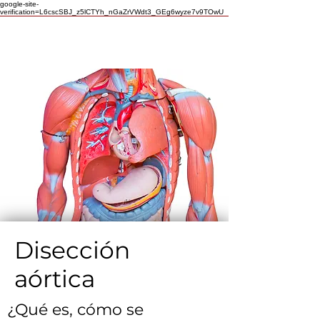
google-site-
verification=L6cscSBJ_z5lCTYh_nGaZrVWdt3_GEg6wyze7v9TOwU
Disección
aórtica
¿Qué es, cómo se