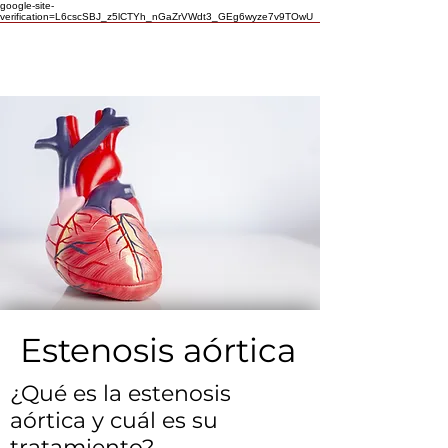
google-site-
verification=L6cscSBJ_z5lCTYh_nGaZrVWdt3_GEg6wyze7v9TOwU
Estenosis aórtica
¿Qué es la estenosis
aórtica y cuál es su
tratamiento?