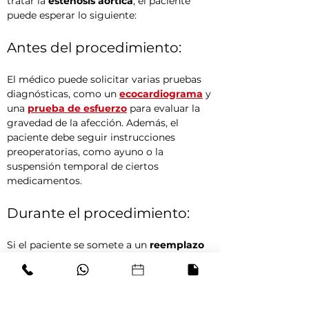
tratar la 
estenosis aórtica
, el paciente 
puede esperar lo siguiente:
Antes del procedimiento:
El médico puede solicitar varias pruebas 
diagnósticas, como un 
ecocardiograma
 y 
una 
prueba de esfuerzo
 para evaluar la 
gravedad de la afección. Además, el 
paciente debe seguir instrucciones 
preoperatorias, como ayuno o la 
suspensión temporal de ciertos 
medicamentos.
Durante el procedimiento:
Si el paciente se somete a un 
reemplazo 
de válvula aórtica
 o un 
TAVI
, será llevado 
a una 
sala de hemodinamia
. El 
procedimiento dura varias horas y el 
paciente estará bajo anestesia general o 