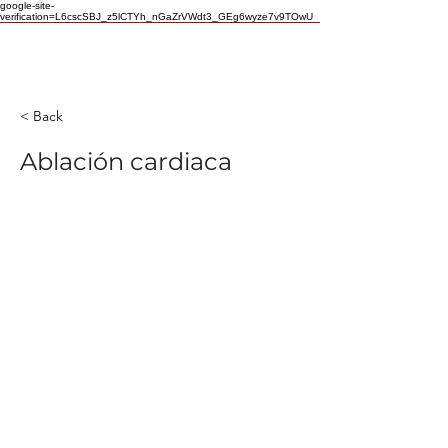
google-site-
verification=L6cscSBJ_z5lCTYh_nGaZrVWdt3_GEg6wyze7v9TOwU
< Back
Ablación cardiaca