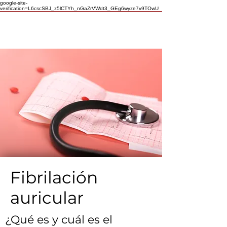
google-site-
verification=L6cscSBJ_z5lCTYh_nGaZrVWdt3_GEg6wyze7v9TOwU
Fibrilación
auricular
¿Qué es y cuál es el