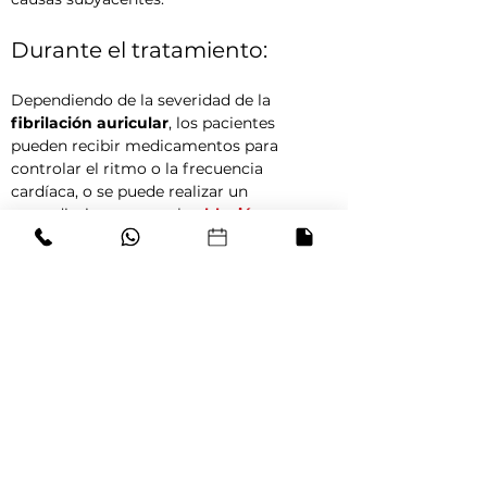
Durante el tratamiento:
Dependiendo de la severidad de la 
fibrilación auricular
, los pacientes 
pueden recibir medicamentos para 
controlar el ritmo o la frecuencia 
cardíaca, o se puede realizar un 
procedimiento como la 
ablación 
cardíaca
 o una 
cardioversión eléctrica
.
Después del tratamiento:
El manejo a largo plazo de la 
fibrilación 
auricular
 incluye la prevención de 
complicaciones mediante el uso continuo 
de anticoagulantes y seguimiento médico 
regular para evaluar la respuesta al 
tratamiento.