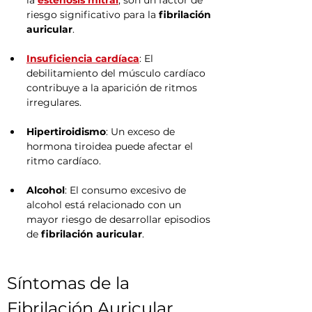
la 
estenosis mitral
, son un factor de 
riesgo significativo para la 
fibrilación 
auricular
.
Insuficiencia cardíaca
: El 
debilitamiento del músculo cardíaco 
contribuye a la aparición de ritmos 
irregulares.
Hipertiroidismo
: Un exceso de 
hormona tiroidea puede afectar el 
ritmo cardíaco.
Alcohol
: El consumo excesivo de 
alcohol está relacionado con un 
mayor riesgo de desarrollar episodios 
de 
fibrilación auricular
.
Síntomas de la 
Fibrilación Auricular