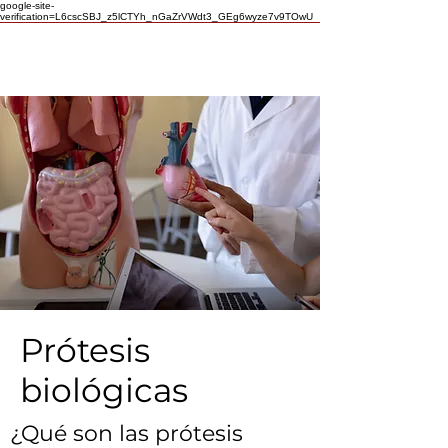
google-site-
verification=L6cscSBJ_z5lCTYh_nGaZrVWdt3_GEg6wyze7v9TOwU
Prótesis
biológicas
¿Qué son las prótesis