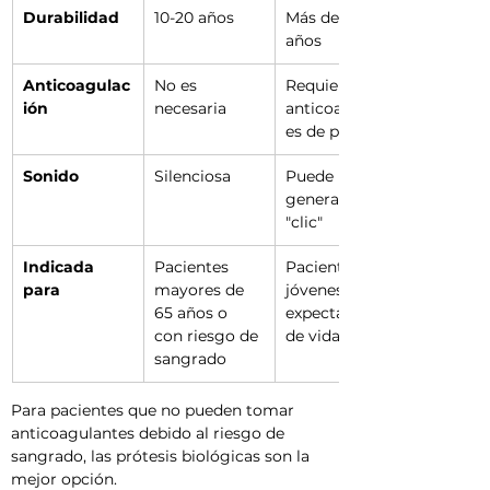
Durabilidad
10-20 años
Más de 30 
años
Anticoagulac
No es 
Requiere 
ión
necesaria
anticoagulant
es de por vida
Sonido
Silenciosa
Puede 
generar un 
"clic"
Indicada 
Pacientes 
Pacientes 
para
mayores de 
jóvenes con 
65 años o 
expectativa 
con riesgo de 
de vida larga
sangrado
Para pacientes que no pueden tomar 
anticoagulantes debido al riesgo de 
sangrado, las prótesis biológicas son la 
mejor opción.