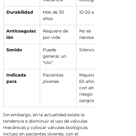
Durabilidad
Más de 30 
10-20 años
años
Anticoagulac
Requiere de 
No es 
ión
por vida
necesaria
Sonido
Puede 
Silenciosa
generar un 
"clic"
Indicada 
Pacientes 
Mayores de 
para
jóvenes
65 años o 
con alto 
riesgo de 
sangrado
Sin embargo, en la actualidad existe la 
tendencia a disminuir el uso de válvulas 
mecánicas y colocar válvulas biológicas 
incluso en pacientes jóvenes, con el 