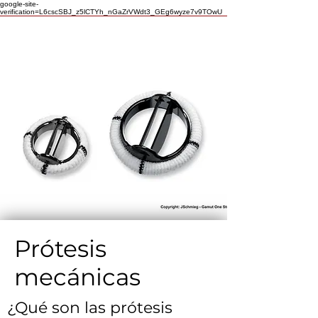
google-site-
verification=L6cscSBJ_z5lCTYh_nGaZrVWdt3_GEg6wyze7v9TOwU
Prótesis
mecánicas
¿Qué son las prótesis