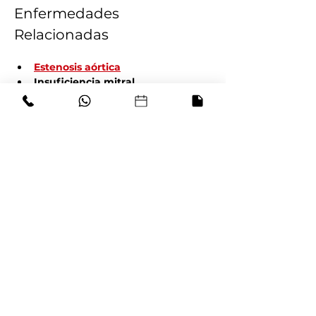
Enfermedades 
Relacionadas
Estenosis aórtica
Insuficiencia mitral
Endocarditis infecciosa
Fibrilación auricular
Insuficiencia cardíaca
Procedimientos 
Relacionados
TAVI
Cateterismo cardíaco
Ecocardiograma
Angiografía coronaria
Prueba de esfuerzo