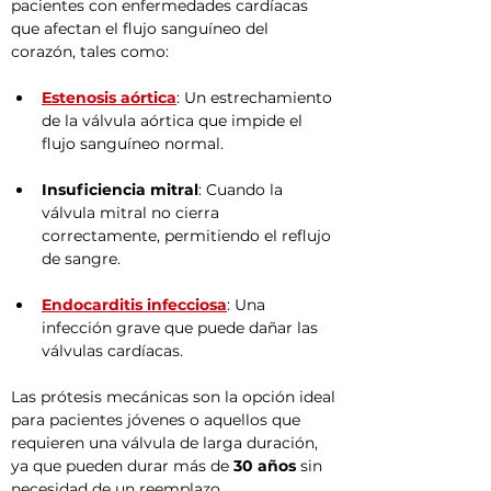
pacientes con enfermedades cardíacas 
que afectan el flujo sanguíneo del 
corazón, tales como:
Estenosis aórtica
: Un estrechamiento 
de la válvula aórtica que impide el 
flujo sanguíneo normal.
Insuficiencia mitral
: Cuando la 
válvula mitral no cierra 
correctamente, permitiendo el reflujo 
de sangre.
Endocarditis infecciosa
: Una 
infección grave que puede dañar las 
válvulas cardíacas.
Las prótesis mecánicas son la opción ideal 
para pacientes jóvenes o aquellos que 
requieren una válvula de larga duración, 
ya que pueden durar más de 
30 años
 sin 
necesidad de un reemplazo.