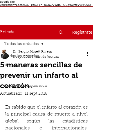
google-site-
verification=L6cscSBJ_z5lCTYh_nGaZrVWdt3_GEg6wyze7v9TOwU
Regístrate
Entrada
Todas las entradas
Dr. Sergio Morett Rivera
Todas las entradas
8 sept 2018
3 min de lectura
5 maneras sencillas de
Prevención
prevenir un infarto al
Hipertensión
corazón
Cardiopatía isquémica
Actualizado:
11 sept 2018
Es sabido que el infarto al corazón es 
la principal causa de muerte a nivel 
global según las estadísticas 
nacionales e internacionales. 