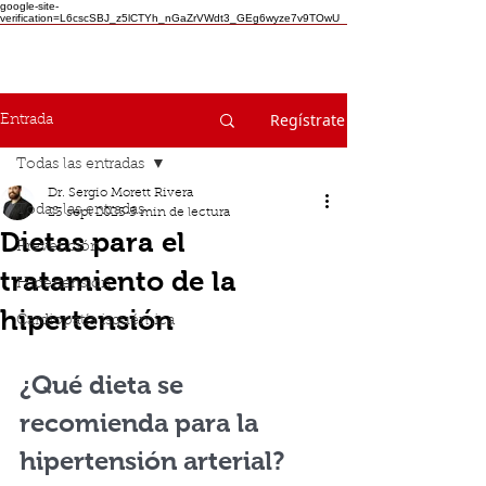
google-site-
verification=L6cscSBJ_z5lCTYh_nGaZrVWdt3_GEg6wyze7v9TOwU
Regístrate
Entrada
Todas las entradas
Dr. Sergio Morett Rivera
Todas las entradas
23 sept 2023
5 min de lectura
Dietas para el
Prevención
tratamiento de la
Hipertensión
hipertensión
Cardiopatía isquémica
¿Qué dieta se 
recomienda para la 
hipertensión arterial?