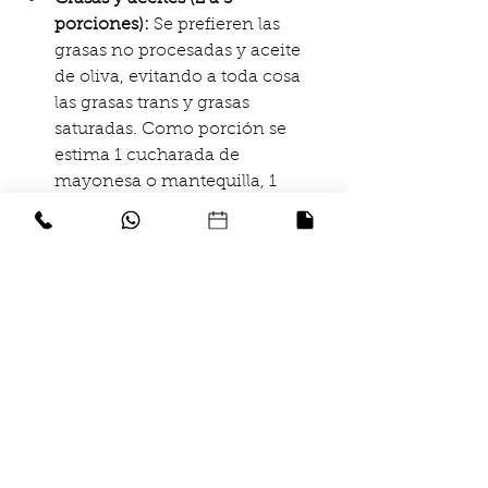
porciones):
 Se prefieren las 
grasas no procesadas y aceite 
de oliva, evitando a toda cosa 
las grasas trans y grasas 
saturadas. Como porción se 
estima 1 cucharada de 
mayonesa o mantequilla, 1 
cucharada de aceite, 2 
cucharadas de aderezo. 
Nueces, semillas y legumbres (4 
a 5 porciones a la semana):
Debido a que estos alimentos 
son considerados con alto 
contenido calórico, se 
recomienda el consumo de 
ellos de forma mesurada. Se 
incluyen los frijoles, almendras, 
nueces, semillas de girasol, 