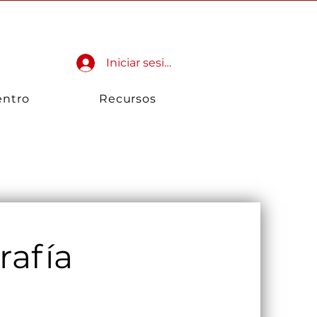
Donar
Ayuda
Contacto
Iniciar sesión
entro
Recursos
afía