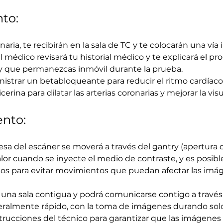
to:
ria, te recibirán en la sala de TC y te colocarán una vía 
l médico revisará tu historial médico y te explicará el p
 y que permanezcas inmóvil durante la prueba.
istrar un betabloqueante para reducir el ritmo cardíaco
erina para dilatar las arterias coronarias y mejorar la visu
ento:
sa del escáner se moverá a través del gantry (apertura ci
lor cuando se inyecte el medio de contraste, y es posib
os para evitar movimientos que puedan afectar las imá
n una sala contigua y podrá comunicarse contigo a travé
eralmente rápido, con la toma de imágenes durando solo
strucciones del técnico para garantizar que las imágenes 