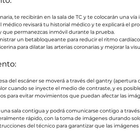
to:
ria, te recibirán en la sala de TC y te colocarán una vía 
l médico revisará tu historial médico y te explicará el p
 y que permanezcas inmóvil durante la prueba.
istrar un betabloqueante para reducir el ritmo cardíaco
erina para dilatar las arterias coronarias y mejorar la visu
ento:
sa del escáner se moverá a través del gantry (apertura ci
lor cuando se inyecte el medio de contraste, y es posib
os para evitar movimientos que puedan afectar las imá
n una sala contigua y podrá comunicarse contigo a travé
eralmente rápido, con la toma de imágenes durando solo
strucciones del técnico para garantizar que las imágenes 