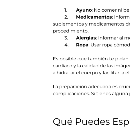
	1.	
Ayuno
: No comer ni be
	2.	
Medicamentos
: Infor
suplementos y medicamentos de v
procedimiento.
	3.	
Alergias
: Informar al 
	4.	
Ropa
: Usar ropa cómoda
Es posible que también te pidan e
cardíaco y la calidad de las imá
a hidratar el cuerpo y facilitar 
La preparación adecuada es crucia
complicaciones. Si tienes alguna
Qué Puedes Esp