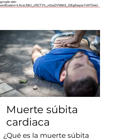
google-site-
verification=L6cscSBJ_z5lCTYh_nGaZrVWdt3_GEg6wyze7v9TOwU
Muerte súbita
cardiaca
¿Qué es la muerte súbita