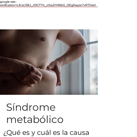
google-site-
verification=L6cscSBJ_z5lCTYh_nGaZrVWdt3_GEg6wyze7v9TOwU
Síndrome
metabólico
¿Qué es y cuál es la causa