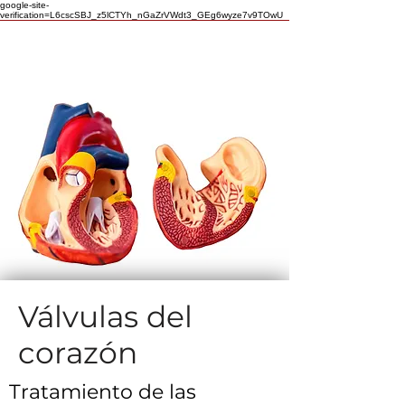
google-site-
verification=L6cscSBJ_z5lCTYh_nGaZrVWdt3_GEg6wyze7v9TOwU
Válvulas del
corazón
Tratamiento de las