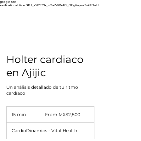
google-site-
verification=L6cscSBJ_z5lCTYh_nGaZrVWdt3_GEg6wyze7v9TOwU
Holter cardiaco
en Ajijic
Un análisis detallado de tu ritmo
cardíaco
From
2,800
15 min
1
From MX$2,800
Mexican
pesos
5
m
CardioDinamics - Vital Health
i
n