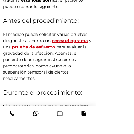
tratar la 
estenosis aórtica
, el paciente 
puede esperar lo siguiente:
Antes del procedimiento:
El médico puede solicitar varias pruebas 
diagnósticas, como un 
ecocardiograma
 y 
una 
prueba de esfuerzo
 para evaluar la 
gravedad de la afección. Además, el 
paciente debe seguir instrucciones 
preoperatorias, como ayuno o la 
suspensión temporal de ciertos 
medicamentos.
Durante el procedimiento:
Si el paciente se somete a un 
reemplazo 
de válvula aórtica
 o un 
TAVI
, será llevado 
a una 
sala de hemodinamia
. El 
procedimiento dura varias horas y el 
paciente estará bajo anestesia general o 