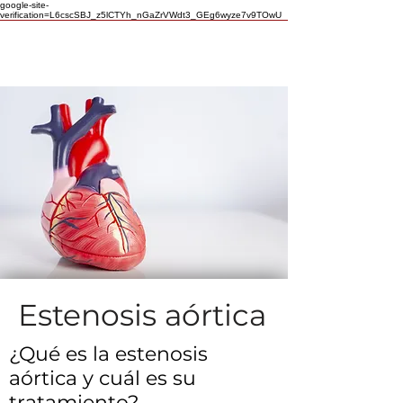
google-site-
verification=L6cscSBJ_z5lCTYh_nGaZrVWdt3_GEg6wyze7v9TOwU
Estenosis aórtica
¿Qué es la estenosis
aórtica y cuál es su
tratamiento?