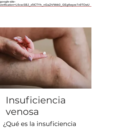
google-site-
verification=L6cscSBJ_z5lCTYh_nGaZrVWdt3_GEg6wyze7v9TOwU
Insuficiencia
venosa
¿Qué es la insuficiencia