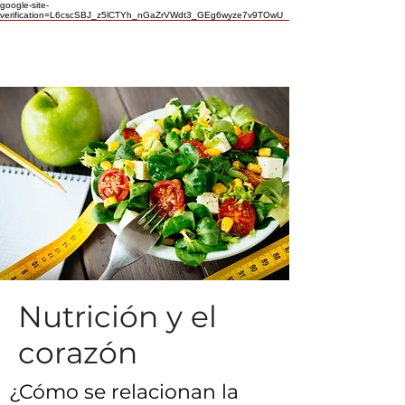
google-site-
verification=L6cscSBJ_z5lCTYh_nGaZrVWdt3_GEg6wyze7v9TOwU
Nutrición y el
corazón
¿Cómo se relacionan la