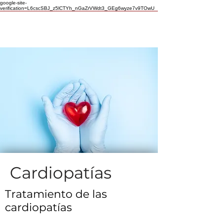
google-site-
verification=L6cscSBJ_z5lCTYh_nGaZrVWdt3_GEg6wyze7v9TOwU
Cardiopatías
Tratamiento de las
cardiopatías