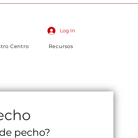
Donar
Ayuda
Contacto
Log In
tro Centro
Recursos
echo
 de pecho?