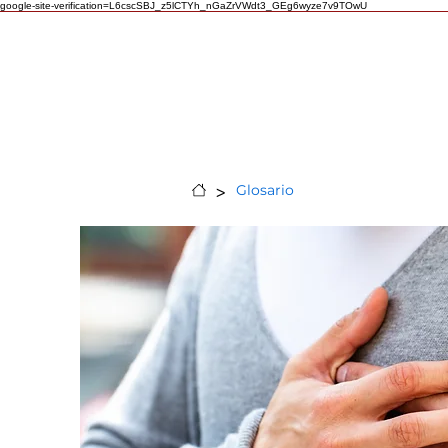
google-site-verification=L6cscSBJ_z5lCTYh_nGaZrVWdt3_GEg6wyze7v9TOwU
Llamar
>
Glosario